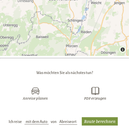
Was möchten Sie als nächstes tun?
Anreise planen
PDF erzeugen
Ich reise
Verkehrsmittel:
von
Abreiseort: