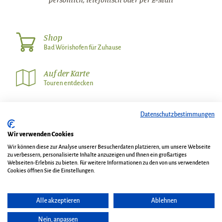
Shop
Bad Wörishofen für Zuhause
Auf der Karte
Touren entdecken
Wetter
Datenschutzbestimmungen
Wetterinfos in der Umgebung
Wir verwenden Cookies
Wir können diese zur Analyse unserer Besucherdaten platzieren, um unsere Webseite
zu verbessern, personalisierte Inhalte anzuzeigen und Ihnen ein großartiges
Wir über uns
Kontakt
Webseiten-Erlebnis zu bieten. Für weitere Informationen zu den von uns verwendeten
AGB und Gastaufnahmebedingungen
Impressum
Cookies öffnen Sie die Einstellungen.
Datenschutz
Veranstalterinformationen
Shop
Blog
Alle akzeptieren
Ablehnen
Nein, anpassen