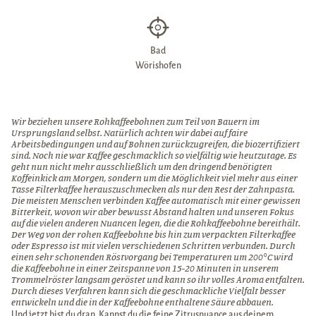
Bad
Wörishofen
Wir beziehen unsere Rohkaffeebohnen zum Teil von Bauern im
Ursprungsland selbst. Natürlich achten wir dabei auf faire
Arbeitsbedingungen und auf Bohnen zurückzugreifen, die biozertifiziert
sind. Noch nie war Kaffee geschmacklich so vielfältig wie heutzutage. Es
geht nun nicht mehr ausschließlich um den dringend benötigten
Koffeinkick am Morgen, sondern um die Möglichkeit viel mehr aus einer
Tasse Filterkaffee herauszuschmecken als nur den Rest der Zahnpasta.
Die meisten Menschen verbinden Kaffee automatisch mit einer gewissen
Bitterkeit, wovon wir aber bewusst Abstand halten und unseren Fokus
auf die vielen anderen Nuancen legen, die die Rohkaffeebohne bereithält.
Der Weg von der rohen Kaffeebohne bis hin zum verpackten Filterkaffee
oder Espresso ist mit vielen verschiedenen Schritten verbunden. Durch
einen sehr schonenden Röstvorgang bei Temperaturen um 200°C wird
die Kaffeebohne in einer Zeitspanne von 15-20 Minuten in unserem
Trommelröster langsam geröstet und kann so ihr volles Aroma entfalten.
Durch dieses Verfahren kann sich die geschmackliche Vielfalt besser
entwickeln und die in der Kaffeebohne enthaltene Säure abbauen.
Und jetzt bist du dran. Kannst du die feine Zitrusnuance aus deinem