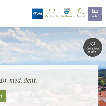
Merkzettel
Rathaus
Suche
Buchen
Diese Seite
merken
 Dr. med. dent.
n