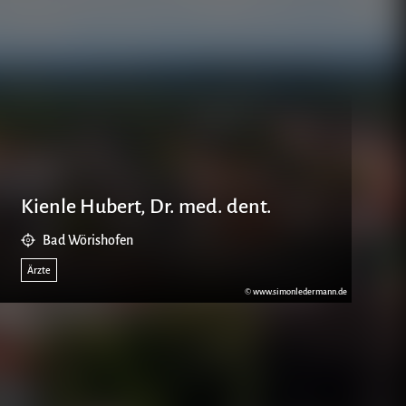
Kienle Hubert, Dr. med. dent.
Spec
Bad Wörishofen
Ba
Ärzte
Ärzte
© www.simonledermann.de