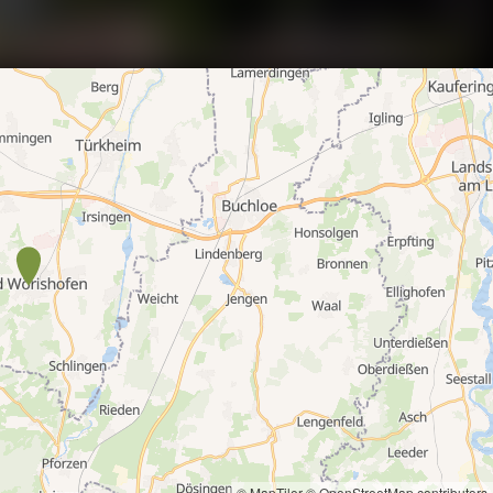
© MapTiler
© OpenStreetMap contributors