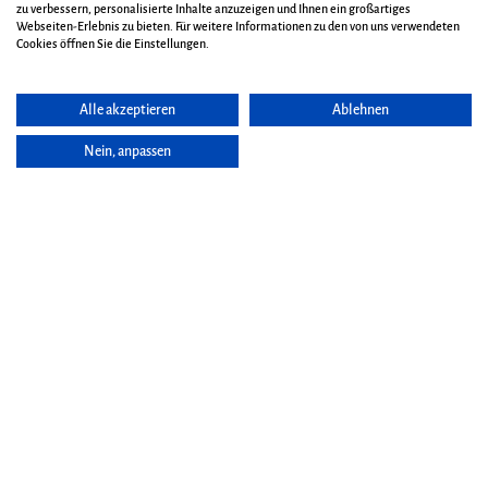
zu verbessern, personalisierte Inhalte anzuzeigen und Ihnen ein großartiges
Webseiten-Erlebnis zu bieten. Für weitere Informationen zu den von uns verwendeten
Cookies öffnen Sie die Einstellungen.
Alle akzeptieren
Ablehnen
Nein, anpassen
Seite vorlesen
Nordic Walking
Nordic Walking - als Bewegungsform - verbindet aktives Gehen mit
speziellen Stöcken, die den gesamten Oberkörper in die Bewegung
einbezieht. Dadurch wird ein schonendes, aber trotzdem wirkungsvolles
Ganzkörpertraining ermöglicht. Walken ist die ideale Outdoorsportart für
jede Jahreszeit, die sich jeder zunutze machen kann, unabhängig von Alter,
Geschlecht, sportlicher Vorbildung oder örtlichen Begebenheiten und wirkt