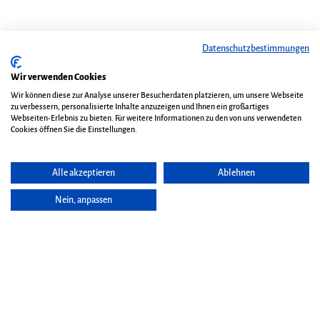
Datenschutzbestimmungen
Wir verwenden Cookies
Wir können diese zur Analyse unserer Besucherdaten platzieren, um unsere Webseite
zu verbessern, personalisierte Inhalte anzuzeigen und Ihnen ein großartiges
Webseiten-Erlebnis zu bieten. Für weitere Informationen zu den von uns verwendeten
Cookies öffnen Sie die Einstellungen.
Alle akzeptieren
Ablehnen
Nein, anpassen
Seite vorlesen
Harfe, Gesang & Looping mit Annalena
Storch