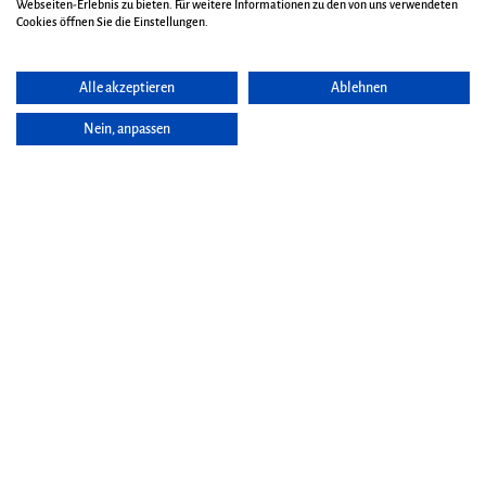
Webseiten-Erlebnis zu bieten. Für weitere Informationen zu den von uns verwendeten
Cookies öffnen Sie die Einstellungen.
Alle akzeptieren
Ablehnen
Nein, anpassen
Seite vorlesen
Jahresabschlusskonzert mit "Leona und
Stefan Kellerbauer: Musical-Matinèe"
präsentiert vom Kur- und Tourismusbetrieb Bad Wörishofen
Donnerstag, 31.12.2026
15:00 Uhr | Kurtheater