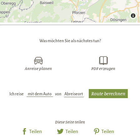
Was möchten Sie als nächstes tun?
Anreise planen
PDF erzeugen
Ich reise
Verkehrsmittel:
von
Abreiseort:
Diese Seite teilen
Teilen
Teilen
Teilen