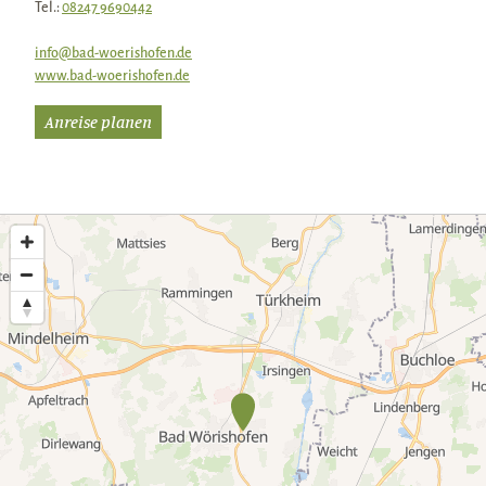
Tel.:
08247 9690442
info@bad-woerishofen.de
www.bad-woerishofen.de
Anreise planen