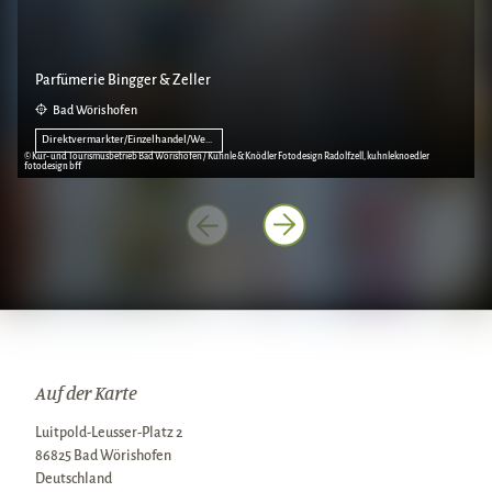
Parfümerie Bingger & Zeller
Bad Wörishofen
Direktvermarkter/Einzelhandel/Werksverkäufe
© Kur- und Tourismusbetrieb Bad Wörishofen / Kuhnle & Knödler Fotodesign Radolfzell, kuhnleknoedler
© 
fotodesign bff
fo
Auf der Karte
Luitpold-Leusser-Platz 2
86825 Bad Wörishofen
Deutschland