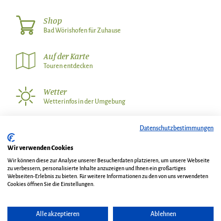
Shop
Bad Wörishofen für Zuhause
Auf der Karte
Touren entdecken
Wetter
Wetterinfos in der Umgebung
Datenschutzbestimmungen
Wir über uns
Kontakt
Wir verwenden Cookies
AGB und Gastaufnahmebedingungen
Impressum
Wir können diese zur Analyse unserer Besucherdaten platzieren, um unsere Webseite
Datenschutz
Veranstalterinformationen
Shop
Blog
zu verbessern, personalisierte Inhalte anzuzeigen und Ihnen ein großartiges
Webseiten-Erlebnis zu bieten. Für weitere Informationen zu den von uns verwendeten
Cookies öffnen Sie die Einstellungen.
Facebook
Instagram
YouTube
Alle akzeptieren
Ablehnen