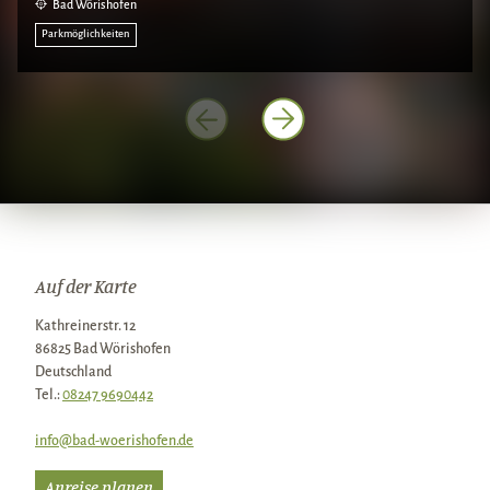
Bad Wörishofen
Parkmöglichkeiten
Auf der Karte
Kathreinerstr. 12
86825 Bad Wörishofen
Deutschland
Tel.:
08247 9690442
info@bad-woerishofen.de
Anreise planen