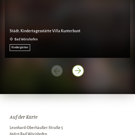
Städt. Kindertagesstätte Villa Kunterbunt
Bad Wörishofen
Kindergärten
Auf der Karte
Leonhard-Oberhäußer-Straße 5
86825 Bad Wörishofen