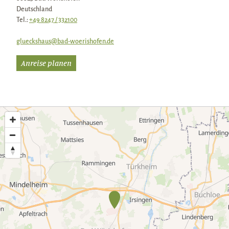
Deutschland
Tel.:
+49 8247 / 332100
glueckshaus@bad-woerishofen.de
Anreise planen