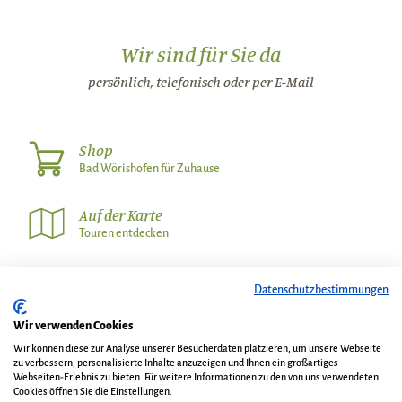
Wir sind für Sie da
persönlich, telefonisch oder per E-Mail
Shop
Bad Wörishofen für Zuhause
Auf der Karte
Touren entdecken
Wetter
Datenschutzbestimmungen
Wetterinfos in der Umgebung
Wir verwenden Cookies
Wir können diese zur Analyse unserer Besucherdaten platzieren, um unsere Webseite
zu verbessern, personalisierte Inhalte anzuzeigen und Ihnen ein großartiges
Wir über uns
Kontakt
Webseiten-Erlebnis zu bieten. Für weitere Informationen zu den von uns verwendeten
AGB und Gastaufnahmebedingungen
Impressum
Cookies öffnen Sie die Einstellungen.