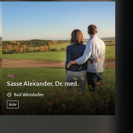
Sasse Alexander, Dr. med.
Kott
Bad Wörishofen
Ba
Ärzte
Ärzte