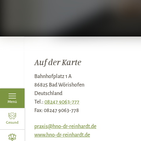
Auf der Karte
Bahnhofplatz 1 A
86825 Bad Wörishofen
Deutschland
Tel.:
08247 9063-777
Menü
Fax:
08247 9063-778
Gesund
praxis@hno-dr-reinhardt.de
www.hno-dr-reinhardt.de