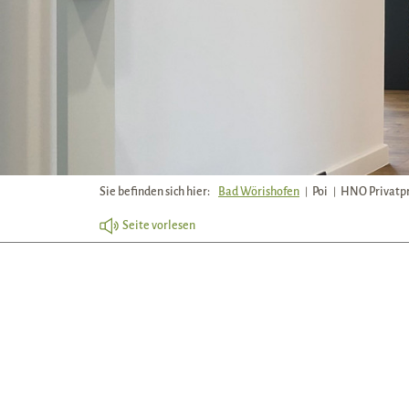
Sie befinden sich hier:
Bad Wörishofen
Poi
HNO Privatpr
Seite vorlesen